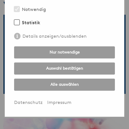
Veranstaltungen & Infos
Notwendig
Statistik
Mitgliederversammlung
Details anzeigen/ausblenden
Nur notwendige
09.09.2026 - 09.09.2026
Auswahl bestätigen
Mitgliederversammlung
September 2026
Alle auswählen
Datenschutz
Impressum