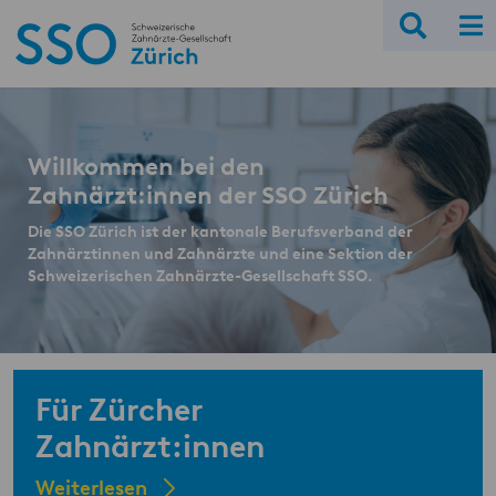
Willkommen bei den
Zahnärzt:innen der SSO Zürich
Die SSO Zürich ist der kantonale Berufsverband der
Zahnärztinnen und Zahnärzte und eine Sektion der
Schweizerischen Zahnärzte-Gesellschaft SSO.
Für Zürcher
Zahnärzt:innen
Weiterlesen